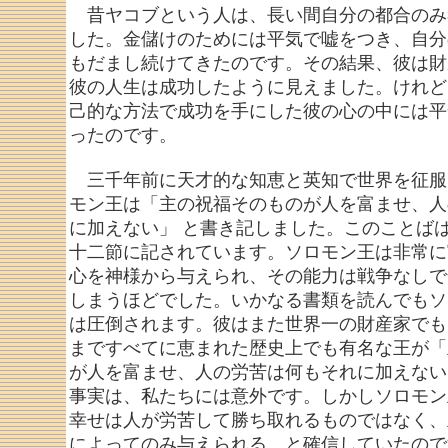
昔ヤコブという人は、長い間自分の都合のみ
した。金儲けのためには平気で嘘をつき、自分
もだまし続けてきたのです。その結果、彼は財
彼の人生は成功したように見えました。けれど
己的な方法で成功を手にした彼の心の中には平
ったのです。
三千年前に天才的な知恵と英知で世界を征服
モン王は「主の祝福そのものが人を富ませ、人
に加えない」 と書き記しました。このことば
十二節に記されています。ソロモン王は非常に
心を神様から与えられ、その能力は戦争なしで
しまうほどでした。いかなる書類を読んでもソ
は圧倒されます。彼はまた世界一の財産家でも
まですべてに恵まれた歴史上でも有名な王が「
が人を富ませ、人の労苦は何もそれに加えない
事実は、私たちには意外です。しかしソロモン
幸せは人が労苦して勝ち取れるものではなく、
によってのみ与えられる、と確信していたので