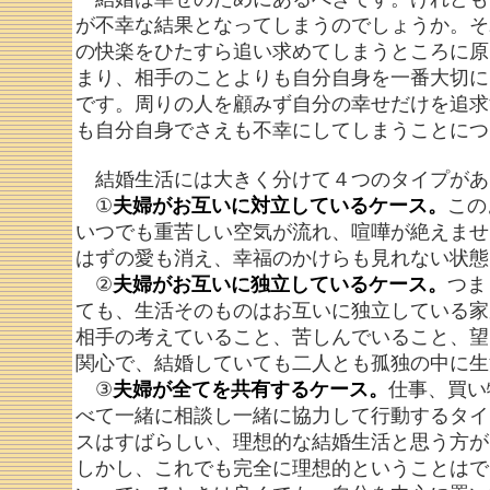
が不幸な結果となってしまうのでしょうか。そ
の快楽をひたすら追い求めてしまうところに原
まり、相手のことよりも自分自身を一番大切に
です。周りの人を顧みず自分の幸せだけを追求
も自分自身でさえも不幸にしてしまうことにつ
結婚生活には大きく分けて４つのタイプがあ
①
夫婦がお互いに対立しているケース。
この
いつでも重苦しい空気が流れ、喧嘩が絶えませ
はずの愛も消え、幸福のかけらも見れない状態
②
夫婦がお互いに独立しているケース。
つま
ても、生活そのものはお互いに独立している家
相手の考えていること、苦しんでいること、望
関心で、結婚していても二人とも孤独の中に生
③
夫婦が全てを共有するケース。
仕事、買い
べて一緒に相談し一緒に協力して行動するタイ
スはすばらしい、理想的な結婚生活と思う方が
しかし、これでも完全に理想的ということはで