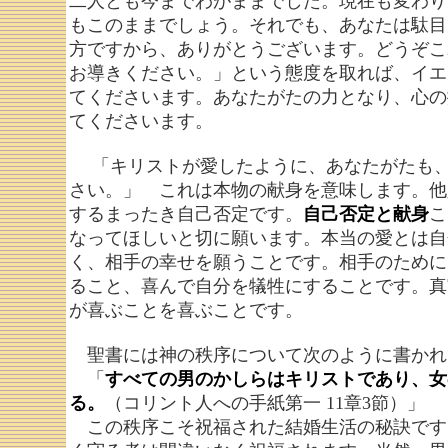
二人とも今までわがままでした。現在も変わり
もこのままでしょう。それでも、あなたは駄目
方ですから、ありがとうございます。どうぞこ
お導きください。」という態度を取れば、イエ
てくださいます。あなたがたの力となり、心の
てくださいます。
「キリストが愛したように、あなたがたも、
さい。」 これは本物の献身を意味します。他
するまったき自己否定です。
自己否定と献身
こ
なってほしいと切に願います。本当の愛とは自
く、相手の幸せを願うことです。相手のために
ること、喜んで自分を犠牲にすることです。真
が喜ぶことを喜ぶことです。
聖書には神の秩序について次のように書かれ
「
すべての男のかしらはキリストであり、女
る。
（コリント人への手紙第一 11章3節）」
この秩序こそ祝福された結婚生活の秘訣です