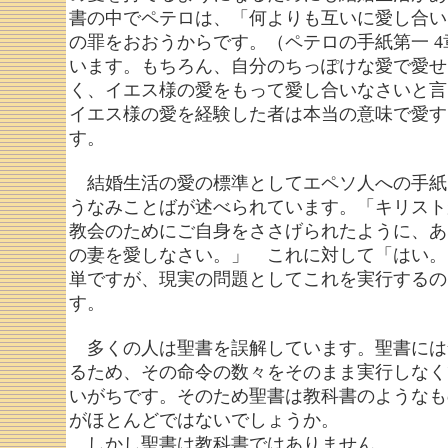
書の中でペテロは、「何よりも互いに愛し合い
の罪をおおうからです。（ペテロの手紙第一 4
います。もちろん、自分のちっぽけな愛で愛せ
く、イエス様の愛をもって愛し合いなさいと言
イエス様の愛を経験した者は本当の意味で愛す
す。
結婚生活の愛の標準としてエペソ人への手紙5
うなみことばが述べられています。「キリスト
教会のためにご自身をささげられたように、あ
の妻を愛しなさい。」 これに対して「はい。
単ですが、現実の問題としてこれを実行するの
す。
多くの人は聖書を誤解しています。聖書には
るため、その命令の数々をそのまま実行しなく
いがちです。そのため聖書は教科書のようなも
がほとんどではないでしょうか。
しかし聖書は教科書ではありません。