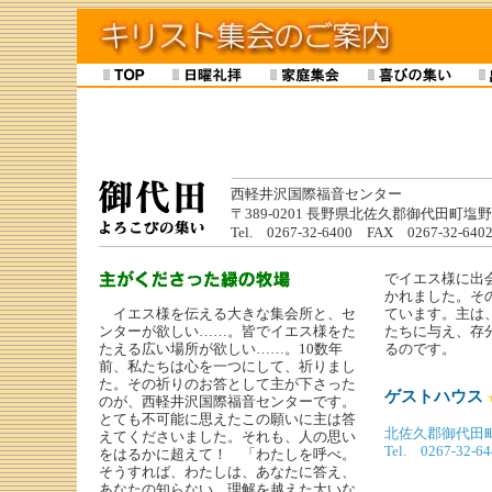
西軽井沢国際福音センター
〒389-0201 長野県北佐久郡御代田町塩野 4
Tel. 0267-32-6400 FAX 0267-32-640
でイエス様に出
かれました。そ
イエス様を伝える大きな集会所と、セ
ています。主は
ンターが欲しい……。皆でイエス様をた
たちに与え、存
たえる広い場所が欲しい……。10数年
るのです。
前、私たちは心を一つにして、祈りまし
た。その祈りのお答として主が下さった
ゲストハウス
のが、西軽井沢国際福音センターです。
とても不可能に思えたこの願いに主は答
北佐久郡御代田町塩
えてくださいました。それも、人の思い
Tel. 0267-32-64
をはるかに超えて！ 「わたしを呼べ。
そうすれば、わたしは、あなたに答え、
あなたの知らない、理解を越えた大いな